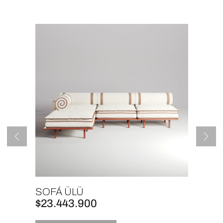
SOFÁ ÜLÜ
SOF
$
23.443.900
$
19.