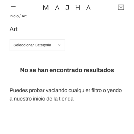
Saltar
al
Inicio
/ Art
contenido
Art
C
a
t
e
No se han encontrado resultados
g
o
Puedes probar
vaciando cualquier filtro
o yendo
r
a nuestro
inicio de la tienda
í
a
s
d