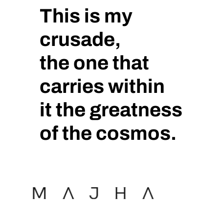
e
This is my
l
p
crusade,
r
o
the one that
d
carries within
u
c
it the greatness
t
o
of the cosmos.