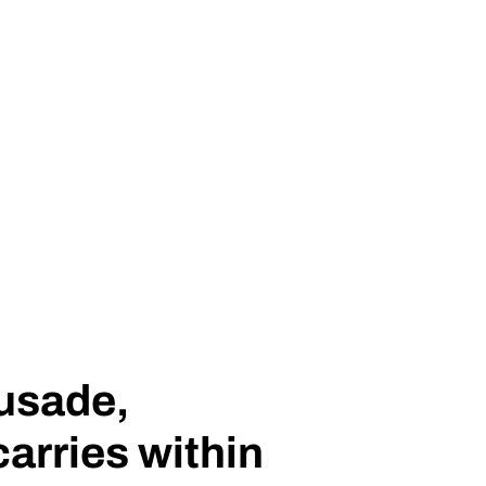
rusade,
carries within