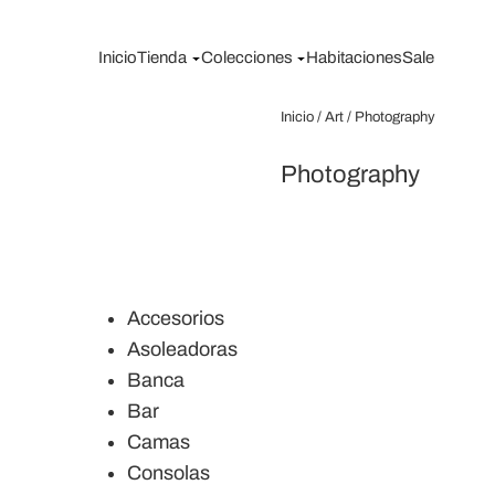
Saltar
al
Inicio
Tienda
Colecciones
Habitaciones
Sale
contenido
Inicio
/
Art
/ Photography
Photography
Accesorios
Asoleadoras
Banca
Bar
Camas
Consolas