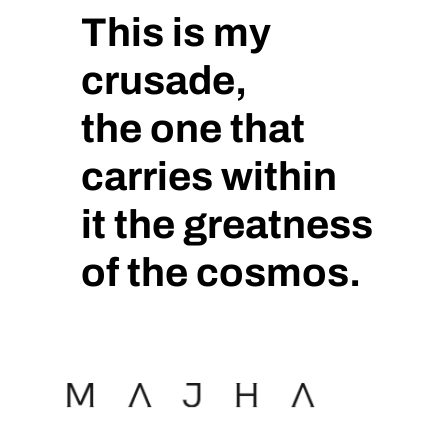
e
This is my
l
p
crusade,
r
o
the one that
d
carries within
u
c
it the greatness
t
o
of the cosmos.