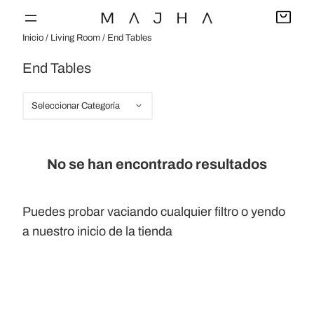
Saltar
al
Inicio
/
Living Room
/ End Tables
contenido
End Tables
C
a
t
e
No se han encontrado resultados
g
o
Puedes probar
vaciando cualquier filtro
o yendo
r
a nuestro
inicio de la tienda
í
a
s
d