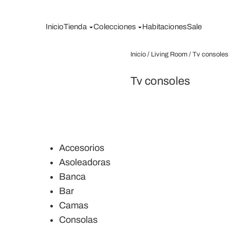
Saltar
al
Inicio
Tienda
Colecciones
Habitaciones
Sale
contenido
Inicio
/
Living Room
/ Tv consoles
Tv consoles
Accesorios
Asoleadoras
Banca
Bar
Camas
Consolas