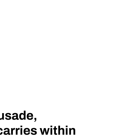
rusade,
carries within