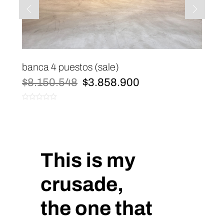
banca 4 puestos (sale)
El
El
$
8.150.548
$
3.858.900
precio
precio
original
actual
0
era:
es:
de
$8.150.548.
$3.858.900.
5
This is my
crusade,
the one that