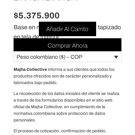
$
5.375.900
Base en madera roble natural + tapizado
Añadir Al Carrito
en tela de interior
Comprar Ahora
Peso colombiano ($) – COP
Majha Collective
informa a sus clientes que todos los
productos ofrecidos son de carácter personalizado y
fabricados bajo pedido.
La recolección de los datos iniciales del cliente se realiza
a través de los formularios disponibles en el sitio web
oficial de Majha Collective, en cumplimiento de la
normativa colombiana sobre protección de datos
personales.
El proceso de cotización, confirmación de pedido,