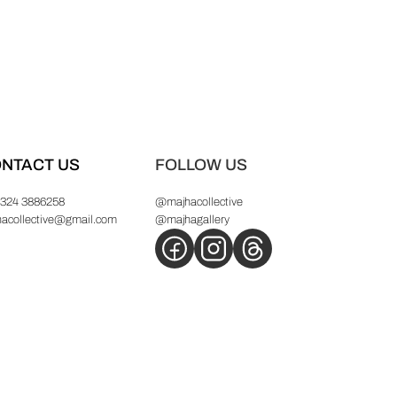
NTACT US
FOLLOW US
 324 3886258
@majhacollective
hacollective@gmail.com
@majhagallery