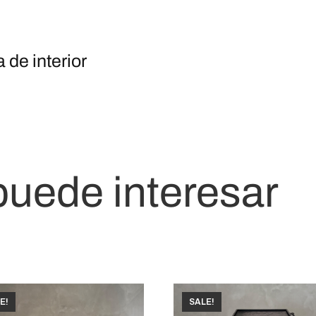
 de interior
puede interesar
E!
SALE!