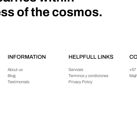
ess of the cosmos.
INFORMATION
HELPFULL LINKS
CO
About us
Services
+57
Blog
Terminos y condiciones
Maj
Testimonials
Privacy Policy