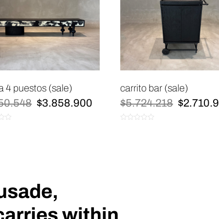
 4 puestos (sale)
carrito bar (sale)
El
El
El
50.548
$
3.858.900
$
5.724.218
$
2.710.
precio
precio
precio
original
actual
original
0
era:
es:
era:
de
$8.150.548.
$3.858.900.
$5.724.2
5
rusade,
carries within