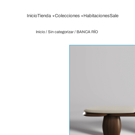
Saltar
al
Inicio
Tienda
Colecciones
Habitaciones
Sale
contenido
Inicio
/
Sin categorizar
/ BANCA RÍO