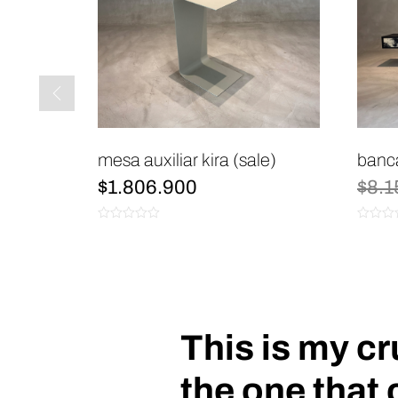
sale)
mesa auxiliar kira (sale)
banca
$
1.806.900
$
8.1
0
0
de
de
5
5
This is my c
the one that 