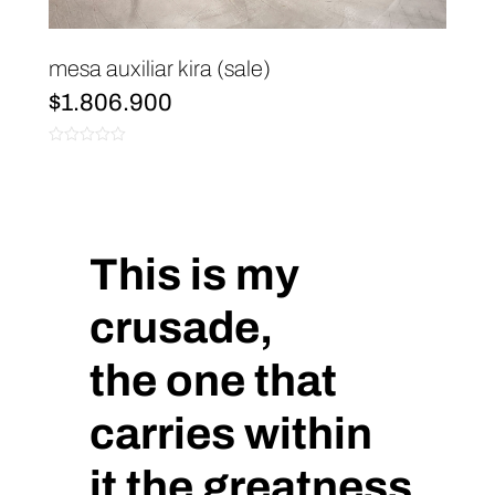
mesa auxiliar kira (sale)
$
1.806.900
0
de
5
This is my
crusade,
the one that
carries within
it the greatness