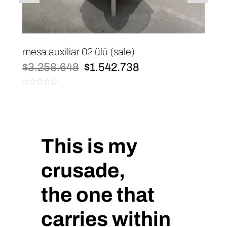
mesa auxiliar 02 ülü (sale)
El
El
$
3.258.648
$
1.542.738
precio
precio
original
actual
0
era:
es:
de
$3.258.648.
$1.542.738.
5
This is my
crusade,
the one that
carries within