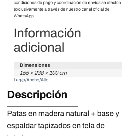
A
condiciones de pago y coordinación de envíos se efectúa
c
exclusivamente a través de nuestro canal oficial de
WhatsApp
a
n
Información
t
i
adicional
d
a
Dimensiones
d
155 × 238 × 100 cm
Largo/Ancho/Alto
Descripción
Patas en madera natural + base y
espaldar tapizados en tela de