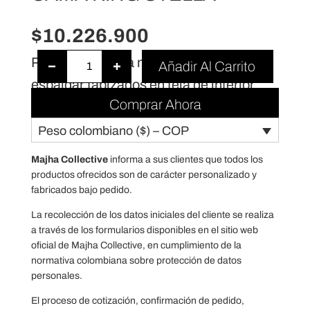
$
10.226.900
C
Patas en madera natural + base y
Añadir Al Carrito
A
espaldar tapizados en tela de interior
M
Comprar Ahora
A
Peso colombiano ($) – COP
K
I
Majha Collective
informa a sus clientes que todos los
N
productos ofrecidos son de carácter personalizado y
fabricados bajo pedido.
G
S
La recolección de los datos iniciales del cliente se realiza
a través de los formularios disponibles en el sitio web
T
oficial de Majha Collective, en cumplimiento de la
E
normativa colombiana sobre protección de datos
L
personales.
L
El proceso de cotización, confirmación de pedido,