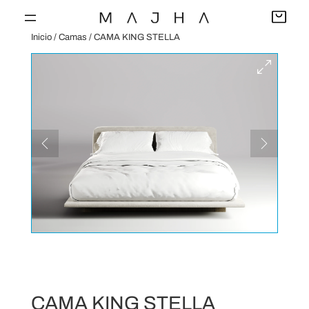
Saltar
al
Inicio
/
Camas
/ CAMA KING STELLA
contenido
CAMA KING STELLA