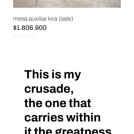
mesa auxiliar kira (sale)
$
1.806.900
0
de
5
This is my
crusade,
the one that
carries within
it the greatness