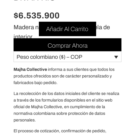
$
6.535.900
Madera natural + tapizado en tela de
Añadir Al Carrito
interior
Comprar Ahora
Peso colombiano ($) – COP
Majha Collective
informa a sus clientes que todos los
productos ofrecidos son de carácter personalizado y
fabricados bajo pedido.
La recolección de los datos iniciales del cliente se realiza
a través de los formularios disponibles en el sitio web
oficial de Majha Collective, en cumplimiento de la
normativa colombiana sobre protección de datos
personales.
El proceso de cotización, confirmación de pedido,