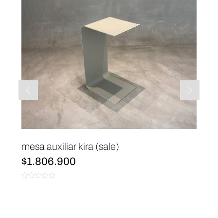
mesa auxiliar kira (sale)
$
1.806.900
0
de
5