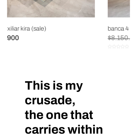
banca 4 puestos (sale)
El
El
$
8.150.548
$
3.858.900
precio
precio
original
actual
0
era:
es:
de
$8.150.548.
$3.858.900.
5
This is my
crusade,
the one that
carries within