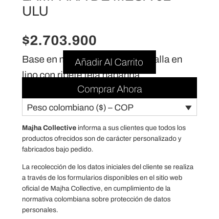
ULU
$
2.703.900
Base en madera natural + pantalla en
Añadir Al Carrito
lino con ribete tela habanna
Comprar Ahora
Peso colombiano ($) – COP
Majha Collective
informa a sus clientes que todos los
productos ofrecidos son de carácter personalizado y
fabricados bajo pedido.
La recolección de los datos iniciales del cliente se realiza
a través de los formularios disponibles en el sitio web
oficial de Majha Collective, en cumplimiento de la
normativa colombiana sobre protección de datos
personales.