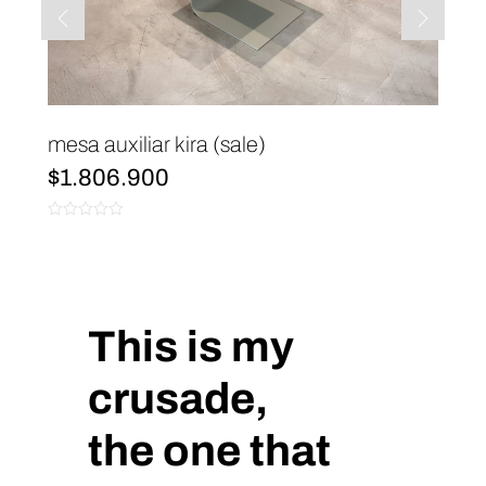
mesa auxiliar kira (sale)
$
1.806.900
0
de
5
This is my
crusade,
the one that