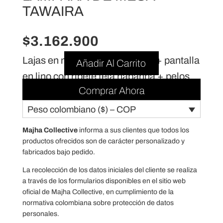
TAWAIRA
$
3.162.900
Lajas en microcemento crema + pantalla
Añadir Al Carrito
en lino con ribete tela habanna + pelos
Comprar Ahora
Peso colombiano ($) – COP
Majha Collective
informa a sus clientes que todos los
productos ofrecidos son de carácter personalizado y
fabricados bajo pedido.
La recolección de los datos iniciales del cliente se realiza
a través de los formularios disponibles en el sitio web
oficial de Majha Collective, en cumplimiento de la
normativa colombiana sobre protección de datos
personales.