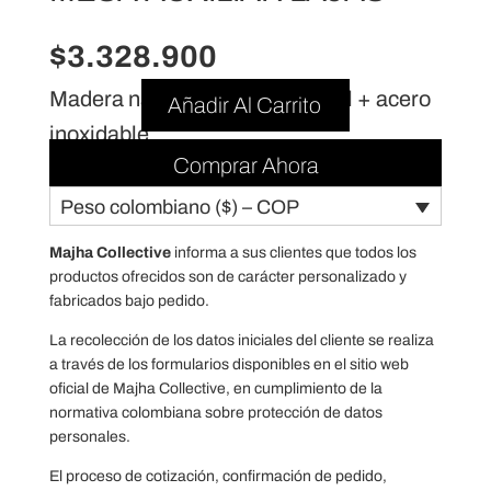
$
3.328.900
Madera natural + piedra natural + acero
Añadir Al Carrito
inoxidable
Comprar Ahora
Peso colombiano ($) – COP
Majha Collective
informa a sus clientes que todos los
productos ofrecidos son de carácter personalizado y
fabricados bajo pedido.
La recolección de los datos iniciales del cliente se realiza
a través de los formularios disponibles en el sitio web
oficial de Majha Collective, en cumplimiento de la
normativa colombiana sobre protección de datos
personales.
El proceso de cotización, confirmación de pedido,