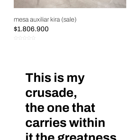
mesa auxiliar kira (sale)
$
1.806.900
0
de
5
This is my
crusade,
the one that
carries within
it the greatness