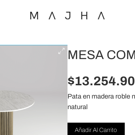
E
MESA COM
$
13.254.9
Pata en madera roble na
natural
Añadir Al Carrito