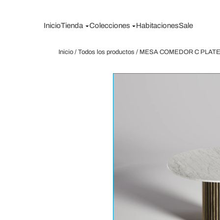
Saltar
al
Inicio
Tienda
Colecciones
Habitaciones
Sale
contenido
Inicio
/
Todos los productos
/ MESA COMEDOR C PLAT