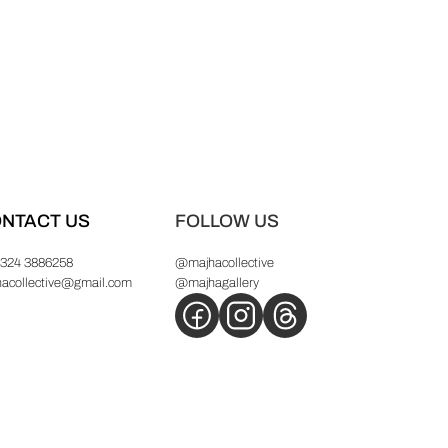
NTACT US
FOLLOW US
 324 3886258
@majhacollective
hacollective@gmail.com
@majhagallery