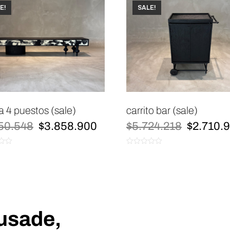
E!
SALE!
 4 puestos (sale)
carrito bar (sale)
El
El
El
50.548
$
3.858.900
$
5.724.218
$
2.710.
precio
precio
precio
original
actual
original
0
era:
es:
era:
de
$8.150.548.
$3.858.900.
$5.724.2
5
rusade,