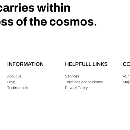
carries within
ess of the cosmos.
INFORMATION
HELPFULL LINKS
CO
About us
Services
+57
Blog
Terminos y condiciones
Maj
Testimonials
Privacy Policy