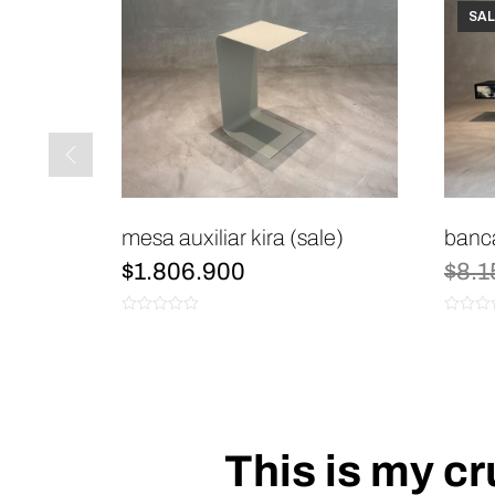
SAL
sale)
mesa auxiliar kira (sale)
banca
$
1.806.900
$
8.1
0
0
de
de
5
5
This is my c